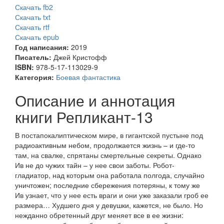
Скачать fb2
Скачать txt
Скачать rtf
Скачать epub
Год написания:
2019
Писатель:
Джей Кристофф
ISBN:
978-5-17-113029-9
Категория:
Боевая фантастика
Описание и аннотация
книги Репликант-13
В постапокалиптическом мире, в гигантской пустыне под
радиоактивным небом, продолжается жизнь – и где-то
там, на свалке, спрятаны смертельные секреты. Однако
Ив не до чужих тайн – у нее свои заботы. Робот-
гладиатор, над которым она работала полгода, случайно
уничтожен; последние сбережения потеряны, к тому же
Ив узнает, что у нее есть враги и они уже заказали гроб ее
размера… Худшего дня у девушки, кажется, не было. Но
нежданно обретенный друг меняет все в ее жизни: