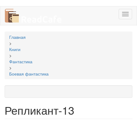
Перейти
Toggl
к
naviga
основному
содержанию
Вы
Главная
здесь
>
Книги
>
Фантастика
>
Боевая фантастика
Репликант-13