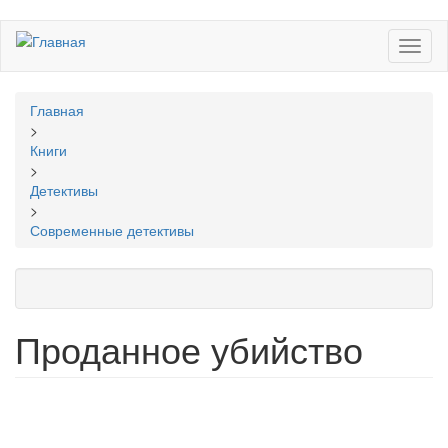
Перейти
Toggl
к
naviga
основному
содержанию
Вы
Главная
здесь
>
Книги
>
Детективы
>
Современные детективы
Проданное убийство