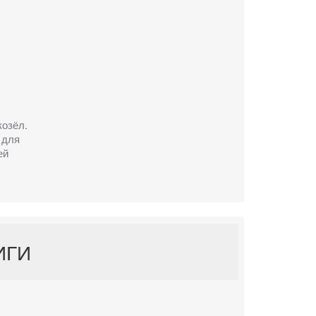
козёл.
 для
ей
ИГИ