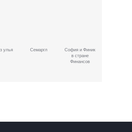
з улья
Семаргл
София и Финик
в стране
Финансов