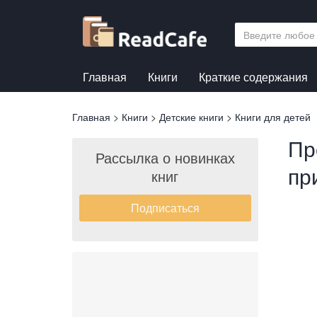
Перейти
к
основному
содержанию
Главная
Книги
Краткие содержания
Вы
Главная
>
Книги
>
Детские книги
>
Книги для детей
здесь
Пр
Рассылка о новинках
пр
книг
Подписаться