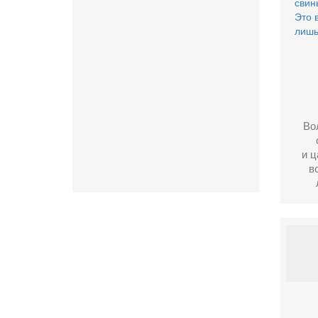
Во
и ц
в