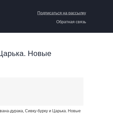
Подписаться на рассылку
Обратная связь
 Царька. Новые
вана-дурака, Сивку-бурку и Царька. Новые