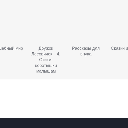
шебный мир
Дружок
Рассказы для
Сказки и
Лесовичок – 4.
внука
Стихи-
коротышки
малышам