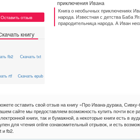
приключения Ивана
Книга о необычных приключениях Ива
народа. Известная с детства Баба Яг
Оставить отзыв
прародительница народа. А Иван нео
Скачать книгу
ать fb2
Скачать txt
ать rtf
Скачать epub
ожете оставить свой отзыв на книгу «Про Ивана-дурака, Сивку
ашем сайте мы предоставляем возможность купить почти все р
электронной книги, так и бумажной, а некоторые книги есть в а
упен для чтения online ознакомительный отрывок, и есть возмож
xt и fb2.