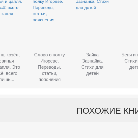
лк, козёл,
Слово о полку
Зайка
Беня и 
свинья
Игореве.
Зазнайка.
Стихи
апля. Это
Переводы,
Стихи для
дет
сё: всего
статьи,
детей
лишь...
пояснения
ПОХОЖИЕ КН