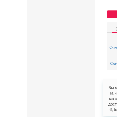
Скач
Скач
Вы м
На н
как 
дост
rtf, t