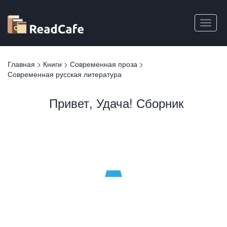
Перейти
к
Toggle
основному
naviga
содержанию
Вы
Главная
>
Книги
>
Современная проза
>
здесь
Современная русская литература
Привет, Удача! Сборник