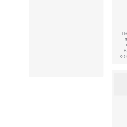
Пе
Р
о з