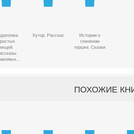
дагогика
Хутор. Рассказ
Истории о
простых
глиняном
вещей.
горшке. Сказки
ассказы
накомых...
ПОХОЖИЕ КН