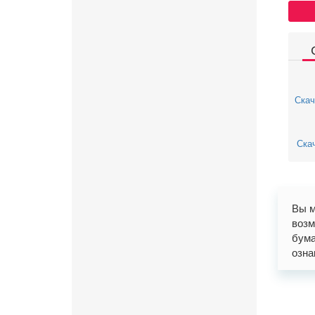
Скач
Скач
Вы м
возм
бума
озна