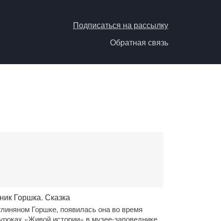
Подписаться на рассылку
Обратная связь
ник Горшка. Сказка
глиняном Горшке, появилась она во время
 уроках «Живой истории» в музее-заповеднике