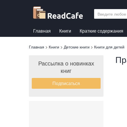
Перейти
к
основному
содержанию
Главная
Книги
Краткие содержания
Вы
Главная
>
Книги
>
Детские книги
>
Книги для детей
здесь
Пр
Рассылка о новинках
книг
Подписаться