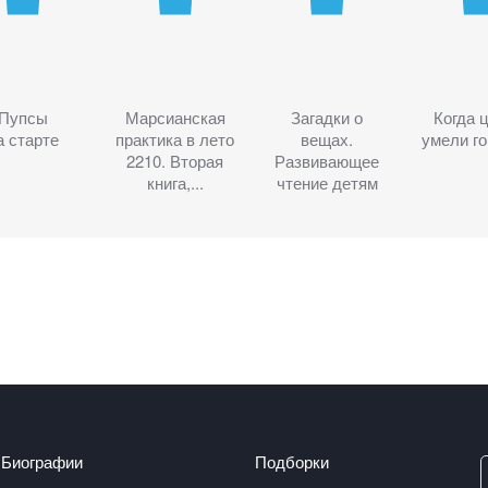
Пупсы
Марсианская
Загадки о
Когда 
а старте
практика в лето
вещах.
умели го
2210. Вторая
Развивающее
книга,...
чтение детям
Биографии
Подборки