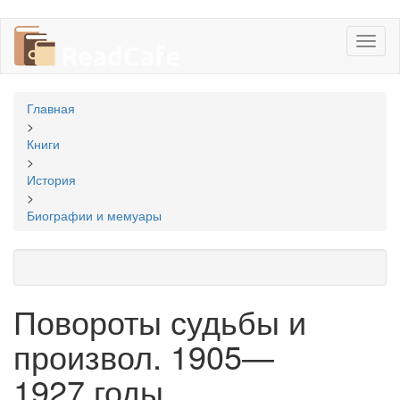
Перейти
Toggl
к
naviga
основному
содержанию
Вы
Главная
здесь
>
Книги
>
История
>
Биографии и мемуары
Повороты судьбы и
произвол. 1905—
1927 годы