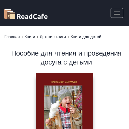
Перейти
к
Toggle
основному
naviga
содержанию
Вы
Главная
>
Книги
>
Детские книги
>
Книги для детей
здесь
Пособие для чтения и проведения
досуга с детьми