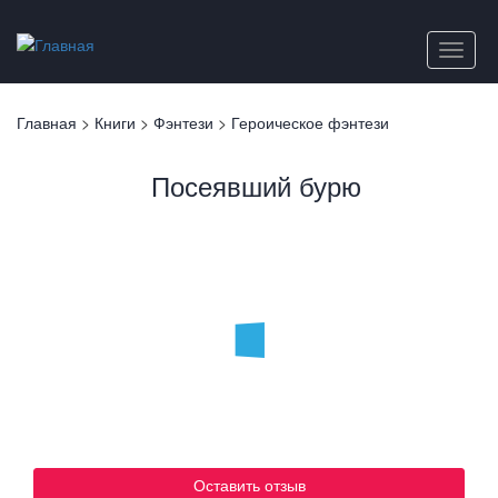
Перейти
к
Toggle
основному
naviga
содержанию
Вы
Главная
>
Книги
>
Фэнтези
>
Героическое фэнтези
здесь
Посеявший бурю
Оставить отзыв