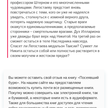
профессором Штерном и его многочисленными
чудовищами. Легостаеву предстоит вновь
повстречаться с теми, кого он уже не надеялся
увидеть, столкнуться с изменой верного друга,
потерять надежную защитницу. Старые враги
окажутся единомышленниками, а предполагаемые
сторонники – смертельными врагами. Дух Иллариона
уже дважды брал верх над Никитой. На третий раз он
сможет остаться в теле Наследника навсегда.
Спасет ли Легостаева медальон Таисии? Сумеет ли
Никита остаться собой или полностью растворится в
своем могучем и жестоком предке?
Вы можете оставить свой отзыв на книгу «Посеявший
бурю». На нашем сайте мы предоставляем
возможность купить почти все размещенные книги.
Покупку можно совершить как электронной книги, так
и бумажной, а некоторые книги есть в аудиоформате.
Также для большинства книг доступен для чтения
online ознакомительный отрывок, и есть возможность