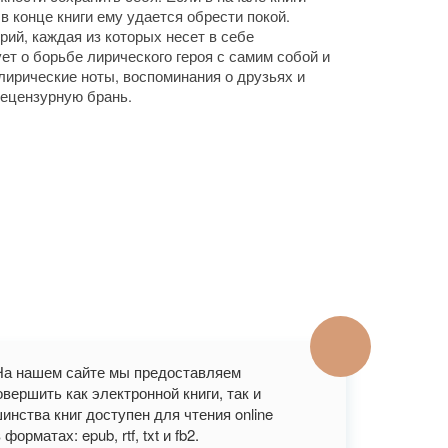
 в конце книги ему удается обрести покой.
орий, каждая из которых несет в себе
ет о борьбе лирического героя с самим собой и
 лирические ноты, воспоминания о друзьях и
нецензурную брань.
 На нашем сайте мы предоставляем
вершить как электронной книги, так и
нства книг доступен для чтения online
рматах: epub, rtf, txt и fb2.