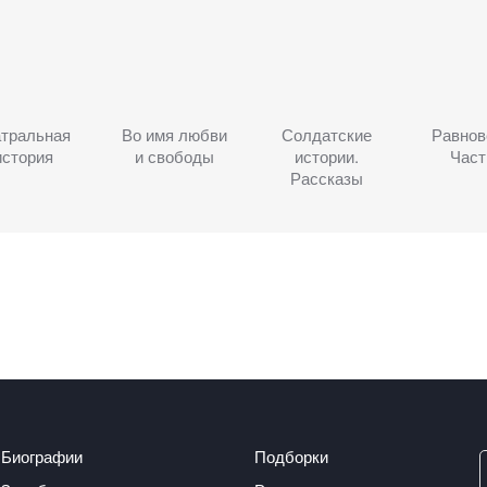
атральная
Во имя любви
Солдатские
Равнов
история
и свободы
истории.
Част
Рассказы
Биографии
Подборки