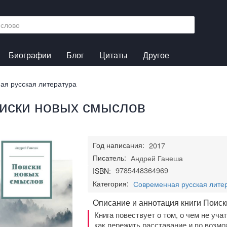
Биографии
Блог
Цитаты
Другое
ая русская литература
иски новых смыслов
Год написания:
2017
Писатель:
Андрей Ганеша
9785448364969
ISBN:
Категория:
Современная русская лите
Описание и аннотация книги Поис
Книга повествует о том, о чем не учат
как пережить расставание и по возмо