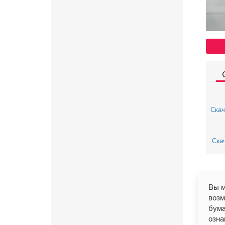
Скач
Скач
Вы м
возм
бума
озна