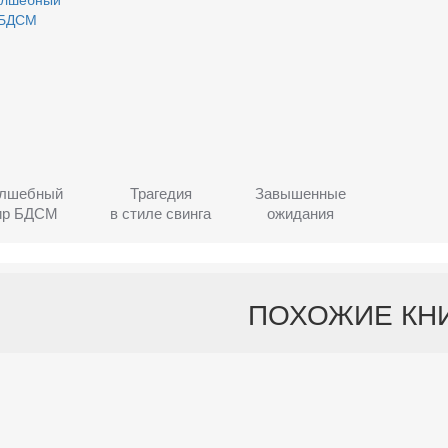
лшебный
Трагедия
Завышенные
ир БДСМ
в стиле свинга
ожидания
ПОХОЖИЕ КН