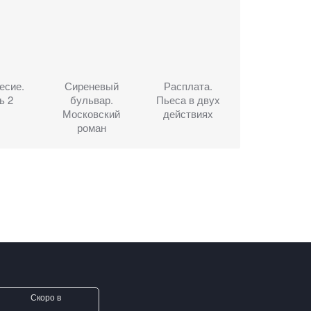
есие.
Сиреневый
Расплата.
ь 2
бульвар.
Пьеса в двух
Московский
действиях
роман
Скоро в