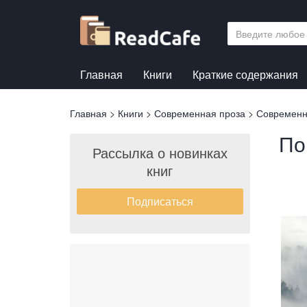
Перейти
к
основному
содержанию
Главная
Книги
Краткие содержания
Вы
Главная
>
Книги
>
Современная проза
>
Современн
здесь
По
Рассылка о новинках
книг
Подписаться