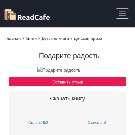
Перейти
к
Toggle
основному
naviga
содержанию
Вы
Главная
>
Книги
>
Детские книги
>
Детская проза
здесь
Подарите радость
Оставить отзыв
Скачать книгу
Скачать fb2
Скачать txt