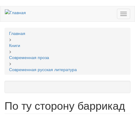
Перейти
Toggl
к
naviga
основному
содержанию
Вы
Главная
здесь
>
Книги
>
Современная проза
>
Современная русская литература
По ту сторону баррикад