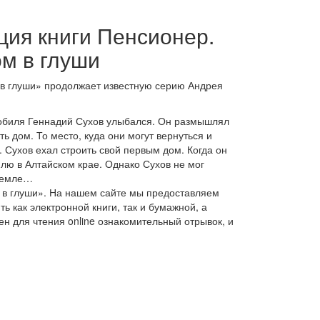
ция книги Пенсионер.
ом в глуши
 в глуши» продолжает известную серию Андрея
мобиля Геннадий Сухов улыбался. Он размышлял
ь дом. То место, куда они могут вернуться и
 Сухов ехал строить свой первым дом. Когда он
лю в Алтайском крае. Однако Сухов не мог
 земле…
м в глуши». На нашем сайте мы предоставляем
 как электронной книги, так и бумажной, а
ен для чтения online ознакомительный отрывок, и