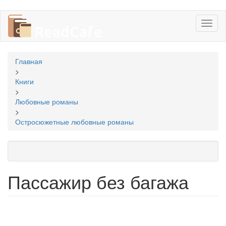
Перейти
Toggl
к
naviga
основному
содержанию
Вы
Главная
здесь
>
Книги
>
Любовные романы
>
Остросюжетные любовные романы
Пассажир без багажа