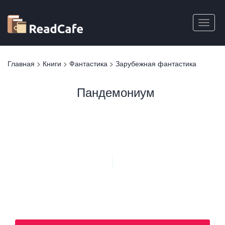
Перейти
к
Toggle
основному
naviga
содержанию
Вы
Главная
>
Книги
>
Фантастика
>
Зарубежная фантастика
здесь
Пандемониум