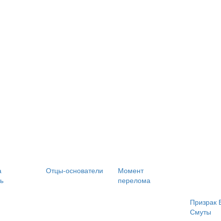
а
Отцы-основатели
Момент
ь
перелома
Призрак 
Смуты