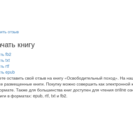
ить отзыв
чать книгу
ть fb2
ть txt
ь rtf
ть epub
те оставить свой отзыв на книгу «Освободительный поход». На н
се размещенные книги. Покупку можно совершить как электронной кн
рмате. Также для большинства книг доступен для чтения online оз
иги в форматах: epub, rtf, txt и fb2.