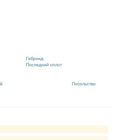
Геброид.
Последний оплот
ей
Посольство