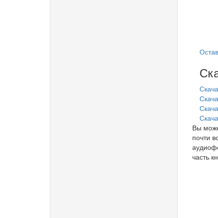
Остав
Ска
Скача
Скача
Скачат
Скача
Вы може
почти в
аудиофо
часть кн