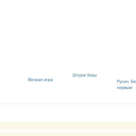
р
Штурм базы
Вечная игра
Русич. Б
первым