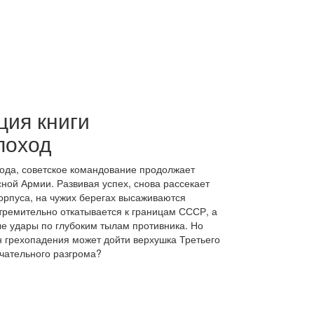
ция книги
поход
года, советское командование продолжает
ной Армии. Развивая успех, снова рассекает
рпуса, на чужих берегах высаживаются
тремительно откатывается к границам СССР, а
е удары по глубоким тылам противника. Но
ин грехопадения может дойти верхушка Третьего
нчательного разгрома?