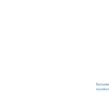
Батыев
погибел