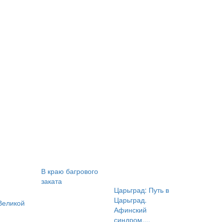
В краю багрового
заката
Царьград: Путь в
Царьград.
Великой
Афинский
синдром....