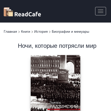
Перейти
к
Toggle
основному
naviga
содержанию
Вы
Главная
>
Книги
>
История
>
Биографии и мемуары
здесь
Ночи, которые потрясли мир