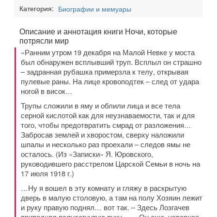
Категория:
Биографии и мемуары
Описание и аннотация книги Ночи, которые
потрясли мир
«Ранним утром 19 декабря на Малой Невке у моста
был обнаружен всплывший труп. Всплыл он страшно
– задранная рубашка примерзла к телу, открывая
пулевые раны. На лице кровоподтек – след от удара
ногой в висок…
Трупы сложили в яму и облили лица и все тела
серной кислотой как для неузнаваемости, так и для
того, чтобы предотвратить смрад от разложения…
Забросав землей и хворостом, сверху наложили
шпалы и несколько раз проехали – следов ямы не
осталось. (Из «Записки» Я. Юровского,
руководившего расстрелом Царской Семьи в ночь на
17 июля 1918 г.)
…Ну я вошел в эту комнату и гляжу в раскрытую
дверь в малую столовую, а там на полу Хозяин лежит
и руку правую поднял… вот так. – Здесь Лозгачев
приподнял полусогнутую руку. – …Он еще, наверное,