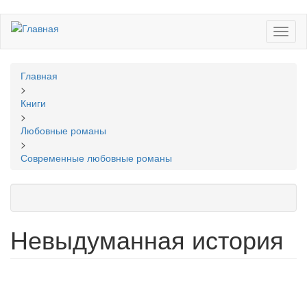
Перейти
Toggl
к
naviga
основному
содержанию
Вы
Главная
здесь
>
Книги
>
Любовные романы
>
Современные любовные романы
Невыдуманная история