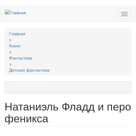
Перейти
Toggl
к
naviga
основному
содержанию
Вы
Главная
здесь
>
Книги
>
Фантастика
>
Детская фантастика
Натаниэль Фладд и перо
феникса