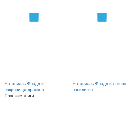
Натаниэль Фладд и
Натаниэль Фладд и логово
сокровища дракона
василиска
Похожие книги