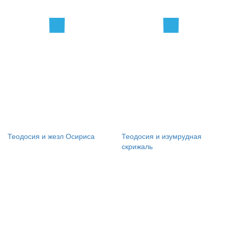
Теодосия и жезл Осириса
Теодосия и изумрудная
скрижаль