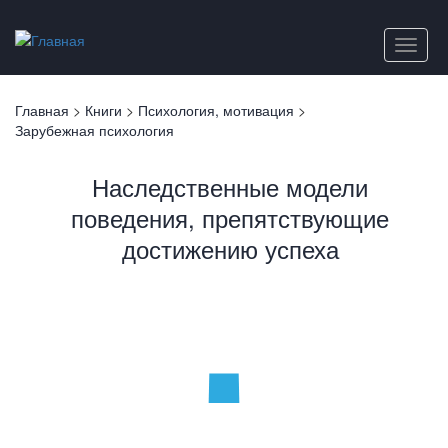
Перейти
к
Toggle
основному
naviga
содержанию
Вы
Главная
>
Книги
>
Психология, мотивация
>
здесь
Зарубежная психология
Наследственные модели
поведения, препятствующие
достижению успеха