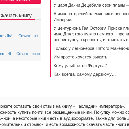
У царя Дакии Децебала свои планы –
А императорский племянник и военны
Скачать книгу
Империи.
У центуриона Гая Остория Приска пл
имя. Для этого нужно немного – прони
ать fb2
Скачать txt
неприступную крепость, и отыскать 
Только у легионеров Пятого Македонс
ать rtf
Скачать epub
Им просто хочется выжить.
Кому улыбнется Фортуна?
Как всегда, самому дерзкому…
ожете оставить свой отзыв на книгу «Наследник императора».
ожность купить почти все размещенные книги. Покупку можно со
жной, а некоторые книги есть в аудиоформате. Также для больши
комительный отрывок, и есть возможность скачать часть книги в фо