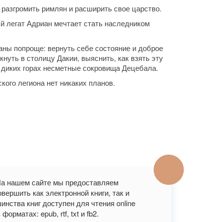
 разгромить римлян и расширить свое царство.
й легат Адриан мечтает стать наследником
аны попроще: вернуть себе состояние и доброе
кнуть в столицу Дакии, выяснить, как взять эту
в диких горах несметные сокровища Децебала.
кого легиона нет никаких планов.
 На нашем сайте мы предоставляем
вершить как электронной книги, так и
нства книг доступен для чтения online
рматах: epub, rtf, txt и fb2.