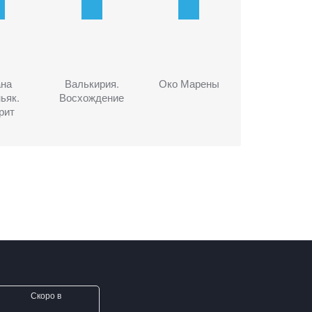
ана
Валькирия.
Око Марены
ьяк.
Восхождение
рит
Скоро в