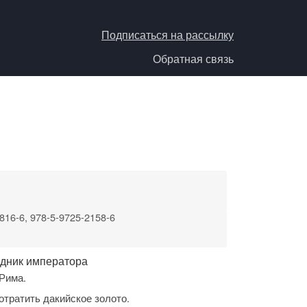
Подписаться на рассылку
Обратная связь
816-6, 978-5-9725-2158-6
едник императора
Рима.
отратить дакийское золото.