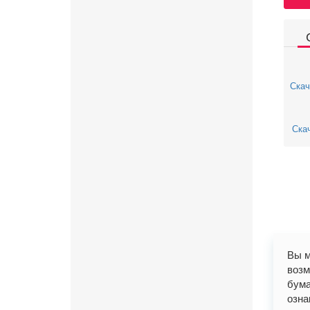
Скач
Скач
Вы м
возм
бума
озна