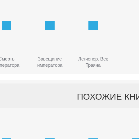
Смерть
Завещание
Легионер. Век
ператора
императора
Траяна
ПОХОЖИЕ КН