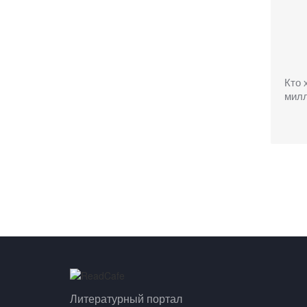
Кто 
мил
Литературный портал