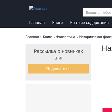
Перейти
к
основному
содержанию
Главная
Книги
Краткие содержания
Вы
Главная
>
Книги
>
Фантастика
>
Историческая фант
здесь
На
Рассылка о новинках
книг
Подписаться