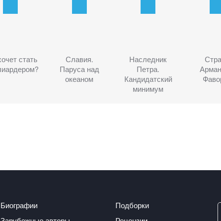
хочет стать
Славия.
Наследник
Стр
лиардером?
Паруса над
Петра.
Арман
океаном
Кандидатский
Фаво
минимум
Биографии
Подборки
Зарубежные авторы
Рецензии