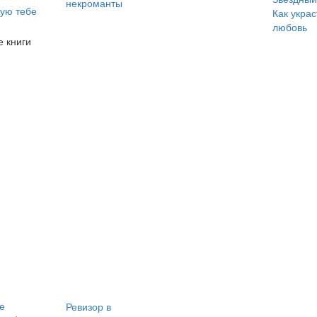
некроманты
ую тебе
Как украс
любовь
 книги
е
Ревизор в