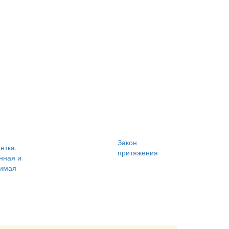
Закон
нтка.
притяжения
нная и
римая