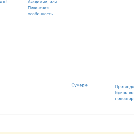
ать!
Академии, или
Пикантная
особенность
Сумерки
Претенде
Единстве
неповто