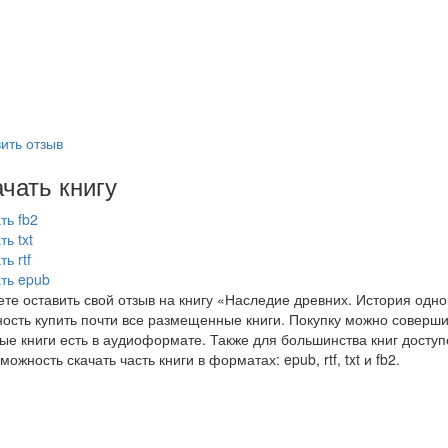
ить отзыв
чать книгу
ть fb2
ть txt
ь rtf
ть epub
те оставить свой отзыв на книгу «Наследие древних. История од
ость купить почти все размещенные книги. Покупку можно совершить
ые книги есть в аудиоформате. Также для большинства книг доступ
можность скачать часть книги в форматах: epub, rtf, txt и fb2.