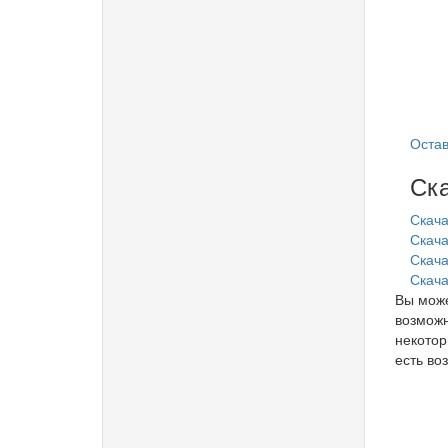
Остав
Ска
Скача
Скача
Скачат
Скача
Вы може
возможн
некотор
есть воз