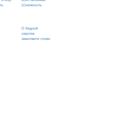
ть
(с)нежность
О бедной
сиротке
замолвите слово