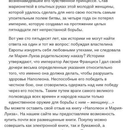
возненавидевшей его чувственной принцессе. Став
марионеткой в опытных руках этой молодой женщины,
которой удалось сделать для него свою постель самым
упоительным полем битвы, за четыре года он потерял
империю, которую создавал на протяжении целых
пятнадцати лет непрестанной борьбы.
Вот уже сто пятьдесят лет, как историки не могут найти
ответа на один и тот же вопрос: побуждая властелина
Европы изнурять себя любовными утехами, не следовала
ли Мария-Луиза родительскому наказу? Историки
утверждают, что император Австрии Франциск I дал своей
дочери весьма определенные указания относительно
того, что именно она должна делать, чтобы разрушить
здоровье Наполеона. Неспособные его победить в
честном бою, они сговорились одержать над ним победу
через его постель. Таким путем враги самого великого
полководца всех времен и народов нашли только
единственное оружие для борьбы с ним – женщину…»
Вы можете оставить свой отзыв на книгу «Наполеон и Мария-
Луиза». На нашем сайте мы предоставляем возможность
купить почти все размещенные книги. Покупку можно
совершить как электронной книги, так и бумажной, а