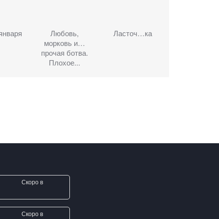
января
Любовь,
Ласточ…ка
морковь и…
прочая ботва.
Плохое...
Скоро в
Скоро в