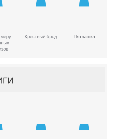
 меру
Крестный брод
Пятнашка
чных
азов
ИГИ