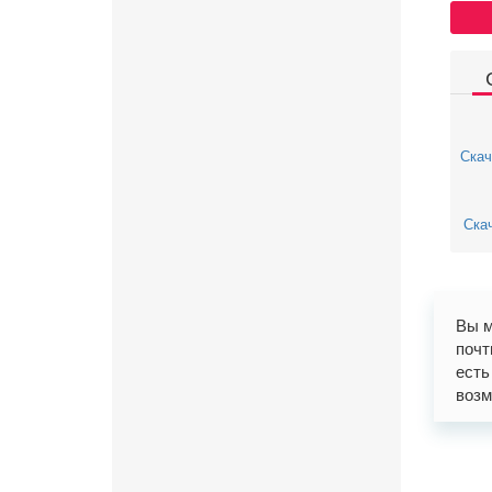
Скач
Скач
Вы м
почт
есть
возм