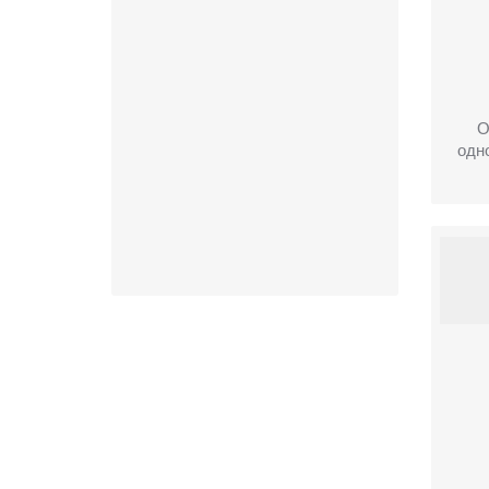
О
одн