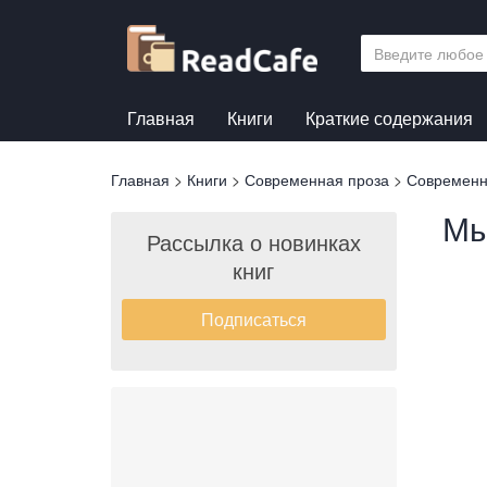
Перейти
к
основному
содержанию
Главная
Книги
Краткие содержания
Вы
Главная
>
Книги
>
Современная проза
>
Современн
здесь
Мы
Рассылка о новинках
книг
Подписаться