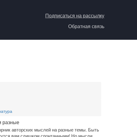
Подписаться на рассылку
Обратная связь
ратура
и разные
орник авторских мыслей на разные темы. Быть
жутся вам слишком спонтанными! Но мысли