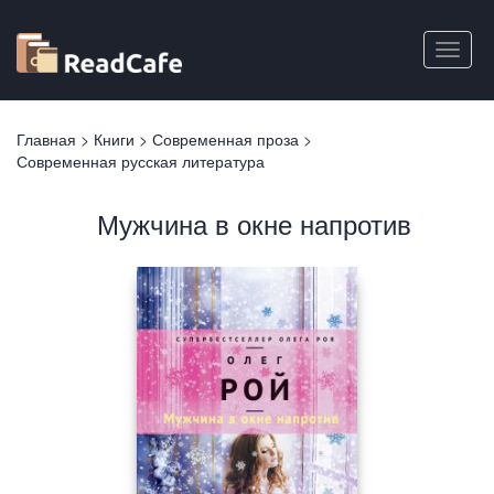
Перейти
к
Toggle
основному
naviga
содержанию
Вы
Главная
>
Книги
>
Современная проза
>
здесь
Современная русская литература
Мужчина в окне напротив