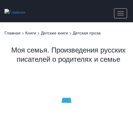
Перейти
к
Toggle
основному
naviga
содержанию
Вы
Главная
>
Книги
>
Детские книги
>
Детская проза
здесь
Моя семья. Произведения русских
писателей о родителях и семье