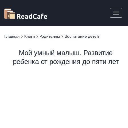
Перейти
к
Toggle
основному
naviga
содержанию
Вы
Главная
>
Книги
>
Родителям
>
Воспитание детей
здесь
Мой умный малыш. Развитие
ребенка от рождения до пяти лет