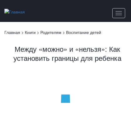
Перейти
к
Toggle
основному
naviga
содержанию
Вы
Главная
>
Книги
>
Родителям
>
Воспитание детей
здесь
Между «можно» и «нельзя»: Как
установить границы для ребенка