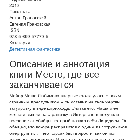
2012
Писатель:
Антон Грановский
Евгения Грановская
ISBN:
978-5-699-57770-5
Категория:
Детективная фантастика
Описание и аннотация
книги Место, где все
заканчивается
Майор Маша Любимова впервые столкнулась с таким
странным преступником – он оставил на теле жертвы
татуировку в виде штрихкода. Считав его, Маша и ее
коллеги вышли на страничку в Интернете и получили
послание от убийцы, который назвал себя Лицедеем. Он
обещал, что вскоре расправится с одним из сотрудников
опергруппы… Глеб Корсак был в ярости: как он мог
допустить похищение Маши чуть ли не у него на глазах!