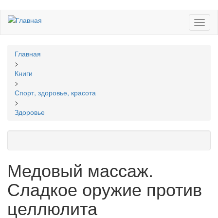
Перейти
Toggl
к
naviga
основному
содержанию
Вы
Главная
здесь
>
Книги
>
Спорт, здоровье, красота
>
Здоровье
Медовый массаж.
Сладкое оружие против
целлюлита