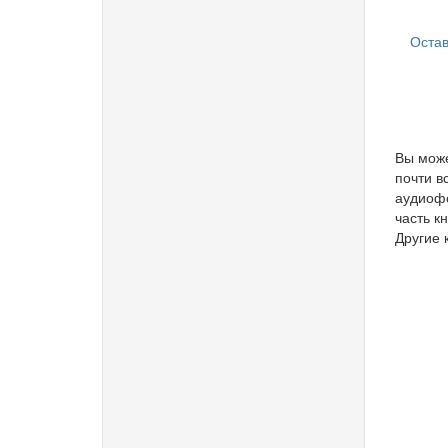
Остав
Вы може
почти в
аудиофо
часть кн
Другие 