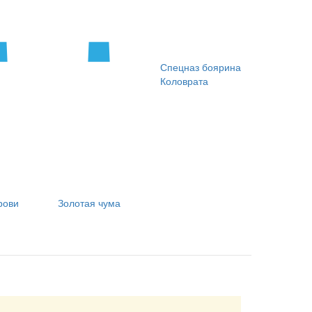
Спецназ боярина
Коловрата
рови
Золотая чума