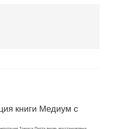
ция книги Медиум с
репутация Томаса Питта вновь восстановлена.