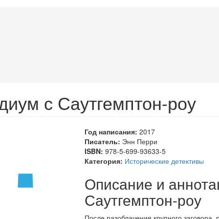
диум с Саутгемптон-роу
Год написания:
2017
Писатель:
Энн Перри
ISBN:
978-5-699-93633-5
Категория:
Исторические детективы
Описание и аннота
Саутгемптон-роу
После разоблачения крупного заговора, 