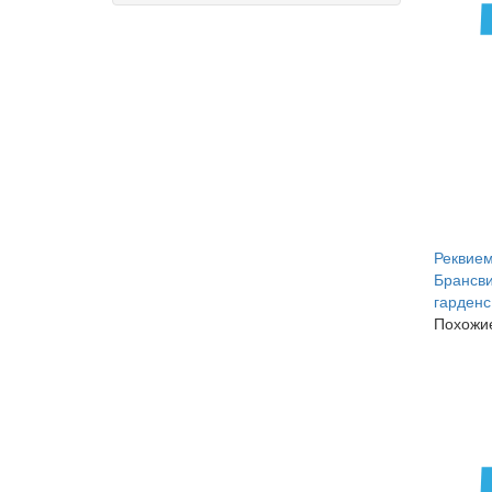
Реквием
Брансви
гарденс
Похожие