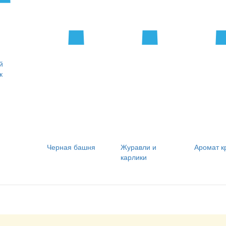
й
к
Черная башня
Журавли и
Аромат к
карлики