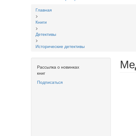
Вы
Главная
здесь
>
Книги
>
Детективы
>
Исторические детективы
Ме
Рассылка о новинках
книг
Подписаться