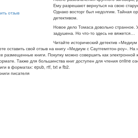
Ему разрешают вернуться на свою старую
Однако восторг был недолгим. Тайная ор
ить отзыв
детективом.
Новое дело Томаса довольно странное. 
задушена. Но что-то здесь не вяжется…
Читайте исторический детектив «Медиум 
те оставить свой отзыв на книгу «Медиум с Саутгемптон-роу». На
се размещенные книги. Покупку можно совершить как электронной кн
рмате. Также для большинства книг доступен для чтения online оз
иги в форматах: epub, rtf, txt и fb2.
книги писателя