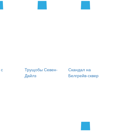
 с
Трущобы Севен-
Скандал на
Дайлз
Белгрейв-сквер