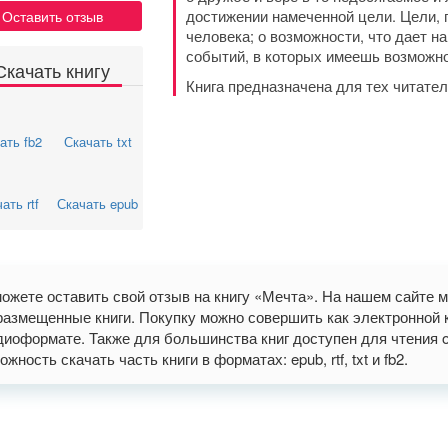
достижении намеченной цели. Цели, п
Оставить отзыв
человека; о возможности, что дает н
событий, в которых имеешь возможно
Скачать книгу
Книга предназначена для тех читате
ать fb2
Скачать txt
ать rtf
Скачать epub
ожете оставить свой отзыв на книгу «Мечта». На нашем сайте 
размещенные книги. Покупку можно совершить как электронной кн
диоформате. Также для большинства книг доступен для чтения o
ожность скачать часть книги в форматах: epub, rtf, txt и fb2.