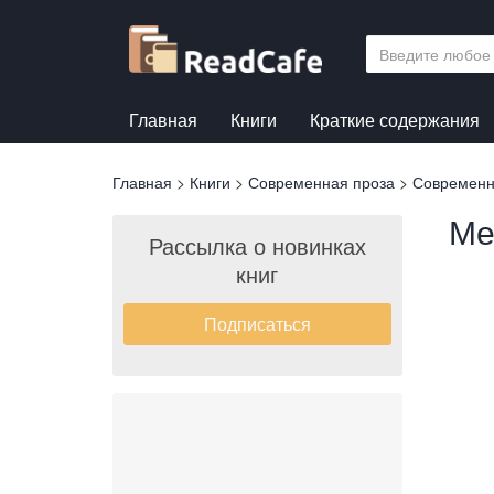
Перейти
к
основному
содержанию
Главная
Книги
Краткие содержания
Вы
Главная
>
Книги
>
Современная проза
>
Современн
здесь
Ме
Рассылка о новинках
книг
Подписаться