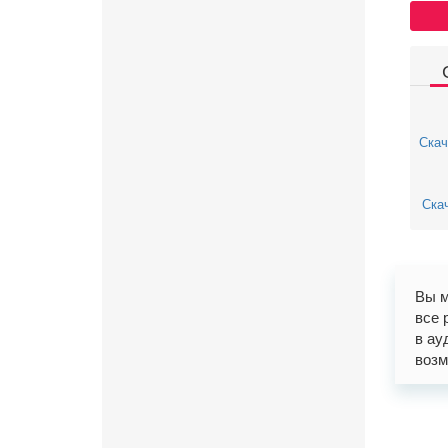
Скач
Скач
Вы м
все 
в ау
возм