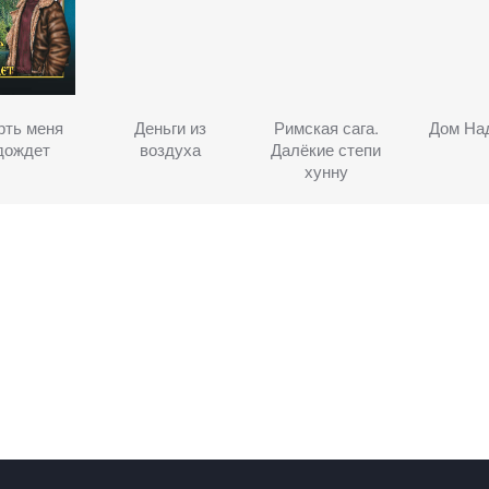
рть меня
Деньги из
Римская сага.
Дом На
дождет
воздуха
Далёкие степи
хунну