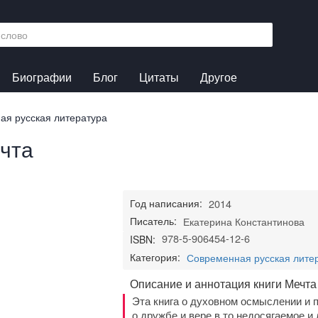
Биографии
Блог
Цитаты
Другое
ая русская литература
чта
Год написания:
2014
Писатель:
Екатерина Константинова
978-5-906454-12-6
ISBN:
Категория:
Современная русская лите
Описание и аннотация книги Мечта
Эта книга о духовном осмыслении и п
о дружбе и вере в то недосягаемое и