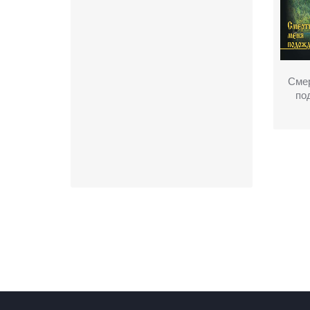
Сме
по