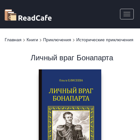
Перейти
к
Toggle
основному
naviga
содержанию
Вы
Главная
>
Книги
>
Приключения
>
Исторические приключения
здесь
Личный враг Бонапарта