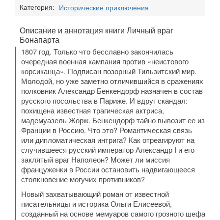
Категория:
Исторические приключения
Описание и аннотация книги Личный враг
Бонапарта
1807 год. Только что бесславно закончилась
очередная военная кампания против «неистового
корсиканца». Подписан позорный Тильзитский мир.
Молодой, но уже заметно отличившийся в сражениях
полковник Александр Бенкендорф назначен в состав
русского посольства в Париже. И вдруг скандал:
похищена известная трагическая актриса,
мадемуазель Жорж. Бенкендорф тайно вывозит ее из
Франции в Россию. Что это? Романтическая связь
или дипломатическая интрига? Как отреагируют на
случившееся русский император Александр I и его
заклятый враг Наполеон? Может ли миссия
француженки в России остановить надвигающееся
столкновение могучих противников?
Новый захватывающий роман от известной
писательницы и историка Ольги Елисеевой,
созданный на основе мемуаров самого грозного шефа