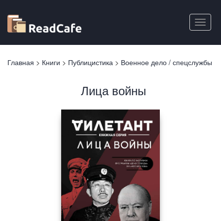
Перейти
к
Toggle
основному
naviga
содержанию
Вы
Главная
>
Книги
>
Публицистика
>
Военное дело / спецслужбы
здесь
Лица войны