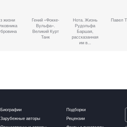
з жизни
Гений «Фокке-
Нота. Жизнь
Павел 
лковника
Вульфа».
Рудольфа
убровина
Великий Курт
Баршая,
Танк
рассказанная
им в...
Биографии
Подборки
Зарубежные авторы
Рецензии
Отечественные авторы
Факты о писателях