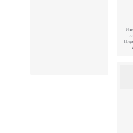
Яз
з
Цар