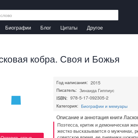
Биографии
Блог
Цитаты
Другое
сковая кобра. Своя и Божья
Год написания:
2015
Писатель:
Зинаида Гиппиус
978-5-17-092305-2
ISBN:
Категория:
Биографии и мемуары
Описание и аннотация книги Ласко
Поэтесса, критик и демоническая же
жестко высказывается о мужчинах, р
советское время, ее дневники шокир
Оставить отзыв