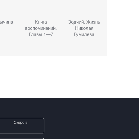
Тычина
Книга
Зодчий. Жизнь
воспоминаний.
Николая
Главы 1—7
Гумилева
Скоро в