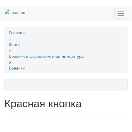
Перейти
Toggl
к
naviga
основному
содержанию
Вы
Главная
здесь
>
Книги
>
Боевики и Остросюжетная литература
>
Боевики
Красная кнопка