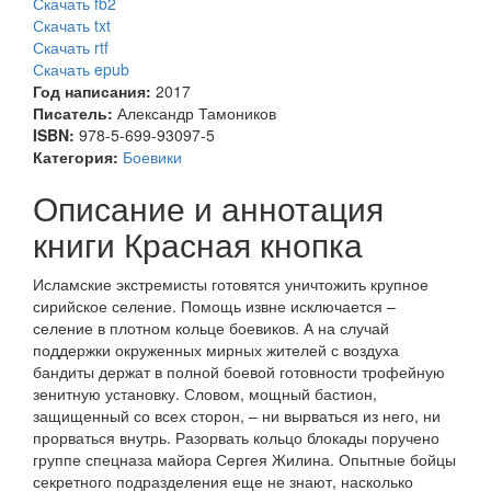
Скачать fb2
Скачать txt
Скачать rtf
Скачать epub
Год написания:
2017
Писатель:
Александр Тамоников
ISBN:
978-5-699-93097-5
Категория:
Боевики
Описание и аннотация
книги Красная кнопка
Исламские экстремисты готовятся уничтожить крупное
сирийское селение. Помощь извне исключается –
селение в плотном кольце боевиков. А на случай
поддержки окруженных мирных жителей с воздуха
бандиты держат в полной боевой готовности трофейную
зенитную установку. Словом, мощный бастион,
защищенный со всех сторон, – ни вырваться из него, ни
прорваться внутрь. Разорвать кольцо блокады поручено
группе спецназа майора Сергея Жилина. Опытные бойцы
секретного подразделения еще не знают, насколько