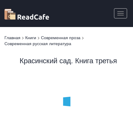
Перейти
к
Toggle
основному
naviga
содержанию
Вы
Главная
>
Книги
>
Современная проза
>
здесь
Современная русская литература
Красинский сад. Книга третья