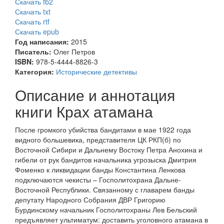
Скачать fb2
Скачать txt
Скачать rtf
Скачать epub
Год написания:
2015
Писатель:
Олег Петров
ISBN:
978-5-4444-8826-3
Категория:
Исторические детективы
Описание и аннотация
книги Крах атамана
После громкого убийства бандитами в мае 1922 года
видного большевика, представителя ЦК РКП(б) по
Восточной Сибири и Дальнему Востоку Петра Анохина и
гибели от рук бандитов начальника угрозыска Дмитрия
Фоменко к ликвидации банды Константина Ленкова
подключаются чекисты – Госполитохрана Дальне-
Восточной Республики. Связанному с главарем банды
депутату Народного Собрания ДВР Григорию
Бурдинскому начальник Госполитохраны Лев Бельский
предъявляет ультиматум: доставить уголовного атамана в