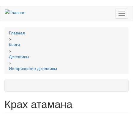
Перейти
Toggl
к
naviga
основному
содержанию
Вы
Главная
здесь
>
Книги
>
Детективы
>
Исторические детективы
Крах атамана