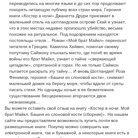
переводились на многие языки и до сих пор продолжают
покорять читающую публику всех стран мира. Героиня
книги «Костер в ночи» Джанетта Друри приезжает в
маленький отель на шотландском острове Скай и узнает,
что в этих местах недавно произошло убийство, весьма
похожее на ритуальное. Под подозрением находятся
постояльцы отеля… Роман «Мой брат Майкл» переносит
читателя в Грецию. Камилла Хейвен, помогая своему
попутчику Саймону отыскать место, где погиб во время
войны его брат Майкл, узнает о тайне «сверкающей
цитадели», спрятанной в горах. Но не только Саймон
пытается раскрыть эту тайну… И вновь Шотландия! Роза
Фенимор, героиня «Башни из слоновой кости», снимает
маленький домик на берегу моря, чтобы вдали от суеты
писать стихи. Но однажды ночью в ее безмятежное
существование бесцеремонно вторгаются двое
незнакомцев…
Вы можете оставить свой отзыв на книгу «Костер в ночи. Мой
брат Майкл. Башня из слоновой кости (сборник)». На нашем
сайте мы предоставляем возможность купить почти все
размещенные книги. Покупку можно совершить как
электронной книги, так и бумажной, а некоторые книги есть в