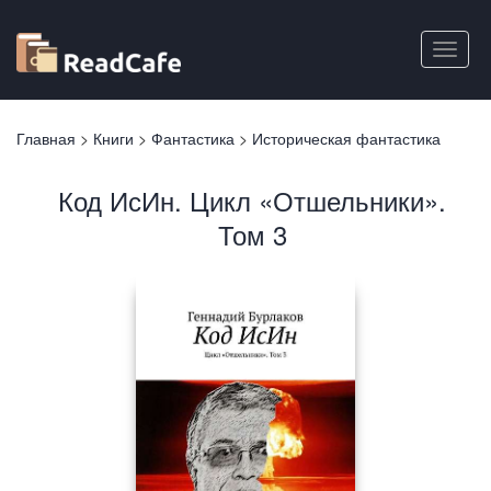
Перейти
к
Toggle
основному
naviga
содержанию
Вы
Главная
>
Книги
>
Фантастика
>
Историческая фантастика
здесь
Код ИсИн. Цикл «Отшельники».
Том 3