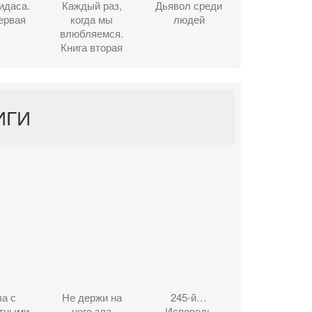
идаса.
Каждый раз,
Дьявол среди
ервая
когда мы
людей
влюбляемся.
Книга вторая
ИГИ
а с
Не держи на
245-й…
стными
него зла
Исповедь