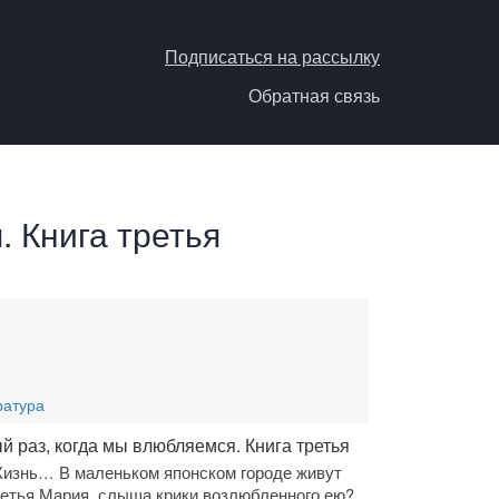
Подписаться на рассылку
Обратная связь
 Книга третья
ратура
й раз, когда мы влюбляемся. Книга третья
Жизнь… В маленьком японском городе живут
ретья Мария, слыша крики возлюбленного ею?