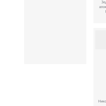
Зе
апо
Нико