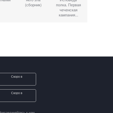
(сборник)
полка. Первая
чеченская
кампания...
Скоро в
Скоро в
рисоединяйтесь к нам