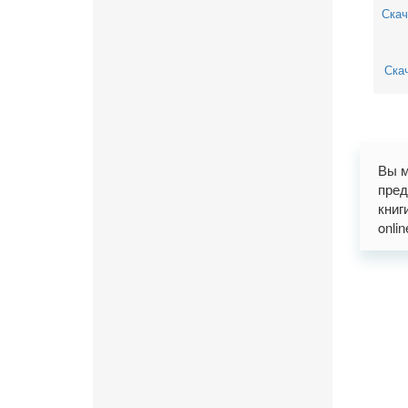
Скач
Скач
Вы м
пред
книг
onli