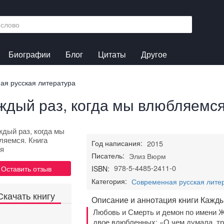
Биографии
Блог
Цитаты
Другое
ая русская литература
ждый раз, когда мы влюбляемся.
Год написания:
2015
Писатель:
Элиз Вюрм
978-5-4485-2411-0
Оставить отзыв
ISBN:
Категория:
Современная русская лите
Скачать книгу
Описание и аннотация книги Кажды
Любовь и Смерть и демон по имени 
двое влюбленных: «О чем думала, т