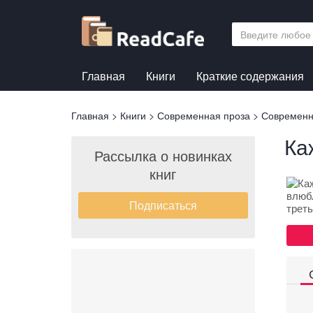
Перейти
к
основному
содержанию
Главная
Книги
Краткие содержания
Вы
Главная
>
Книги
>
Современная проза
>
Современн
здесь
Ка
Рассылка о новинках
книг
Подписаться