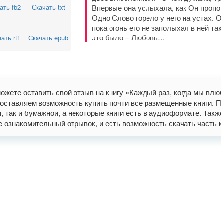
ать fb2
Скачать txt
Впервые она услыхала, как Он пропов
Одно Слово горело у него на устах. О
пока огонь его не заполыхал в ней та
это было – Любовь…
ать rtf
Скачать epub
ожете оставить свой отзыв на книгу «Каждый раз, когда мы влю
оставляем возможность купить почти все размещенные книги. П
и, так и бумажной, а некоторые книги есть в аудиоформате. Так
ne ознакомительный отрывок, и есть возможность скачать часть книг