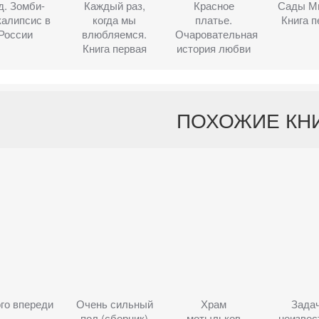
д. Зомби-
Каждый раз,
Красное
Сады М
калипсис в
когда мы
платье.
Книга п
России
влюбляемся.
Очаровательная
Книга первая
история любви
ПОХОЖИЕ КН
го впереди
Очень сильный
Храм
Задач
пол (сборник)
мотыльков
неизве