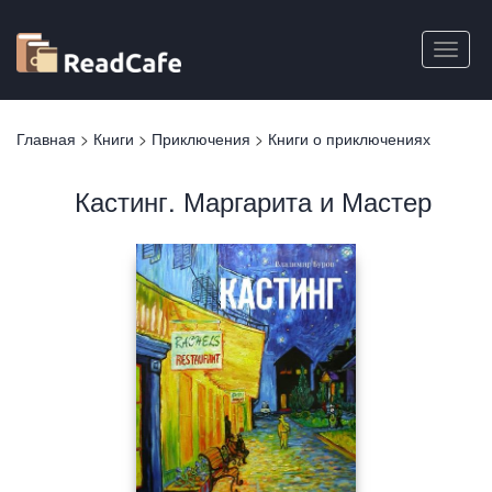
Перейти
к
Toggle
основному
naviga
содержанию
Вы
Главная
>
Книги
>
Приключения
>
Книги о приключениях
здесь
Кастинг. Маргарита и Мастер