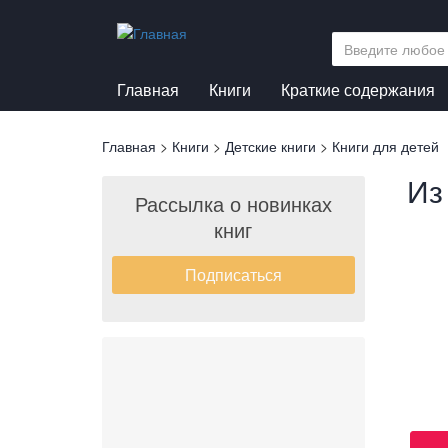
Перейти
к
основному
содержанию
Главная
Книги
Краткие содержания
Вы
Главная
>
Книги
>
Детские книги
>
Книги для детей
здесь
Из
Рассылка о новинках
книг
Подписаться