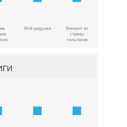
емь
Мой дедушка
Винцент из
ких
страны
азов
тюльпанов
ИГИ