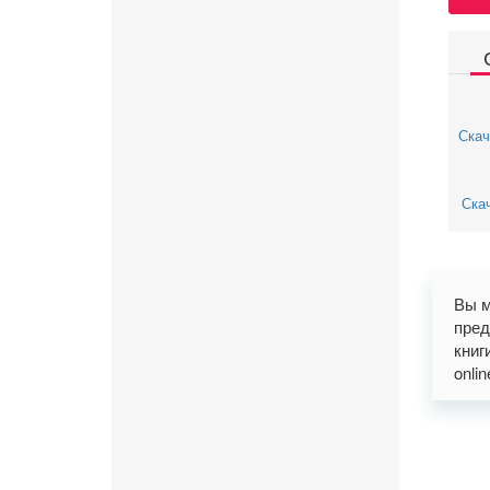
Скач
Скач
Вы м
пред
книг
onli