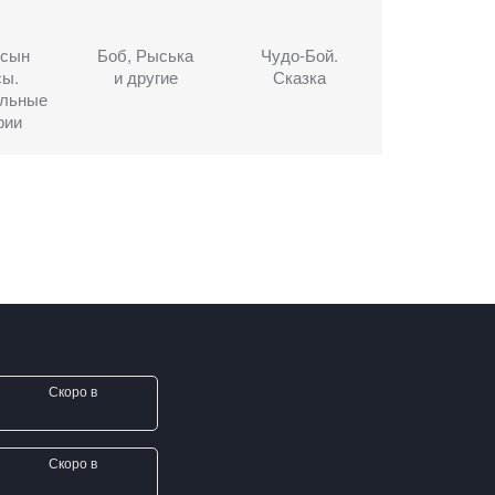
 сын
Боб, Рыська
Чудо-Бой.
сы.
и другие
Сказка
ельные
рии
Скоро в
Скоро в