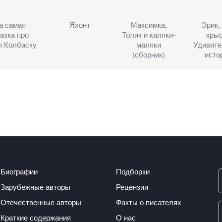
а самая
Яхонт
Максимка,
Эрик,
азка про
Толик и каляки-
кры
я Колбаску
маляки
Удивит
(сборник)
исто
Биографии
Подборки
Зарубежные авторы
Рецензии
Отечественные авторы
Факты о писателях
Краткие содержания
О нас