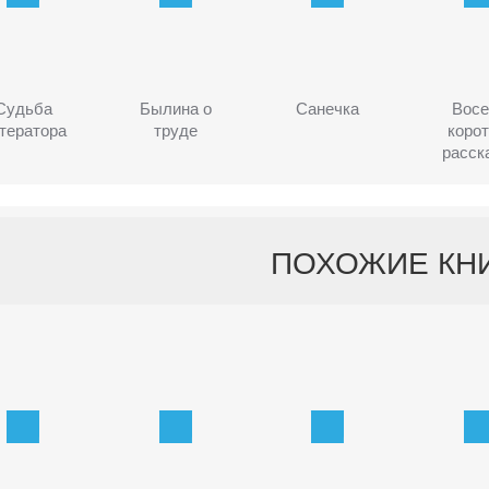
Судьба
Былина о
Санечка
Вос
тератора
труде
корот
расск
ПОХОЖИЕ КН