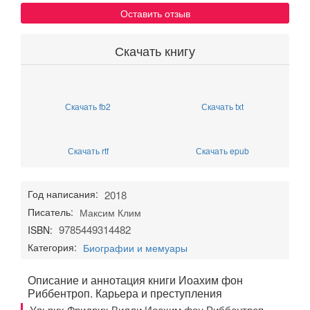
Оставить отзыв
Скачать книгу
Скачать fb2
Скачать txt
Скачать rtf
Скачать epub
Год написания:
2018
Писатель:
Максим Клим
9785449314482
ISBN:
Категория:
Биографии и мемуары
Описание и аннотация книги Иоахим фон
Риббентроп. Карьера и преступления
Ульрих Фридрих Вилли Иоахим фон Риббентроп