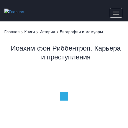
Перейти
к
Toggle
основному
naviga
содержанию
Вы
Главная
>
Книги
>
История
>
Биографии и мемуары
здесь
Иоахим фон Риббентроп. Карьера
и преступления