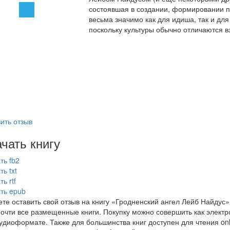
состоявшая в создании, формировании п
весьма значимо как для идиша, так и для 
поскольку культуры обычно отличаются 
ить отзыв
чать книгу
ть fb2
ть txt
ь rtf
ть epub
те оставить свой отзыв на книгу «Гродненский ангел Лейб Найдус
почти все размещенные книги. Покупку можно совершить как электро
аудиоформате. Также для большинства книг доступен для чтения on