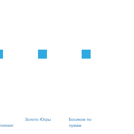
Золото Югры
Босиком по
тояния:
лужам