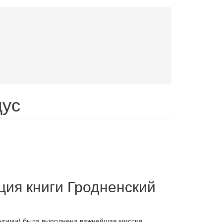
дус
ция книги Гродненский
угими) была выполнена важнейшая миссия,