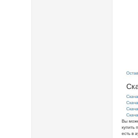
Остав
Ска
Скача
Скача
Скачат
Скача
Вы може
купить 
есть в 