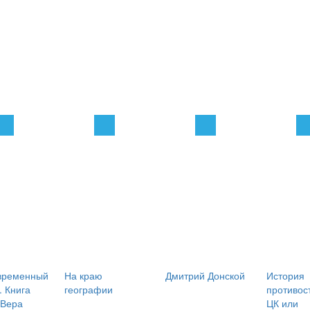
временный
На краю
Дмитрий Донской
История
. Книга
географии
противос
 Вера
ЦК или