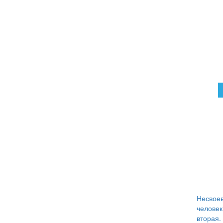
Несвое
человек
вторая.