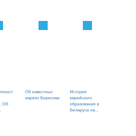
локост
Об известных
История
евреях Борисова
еврейского
. Об
образования в
.
Беларуси на...