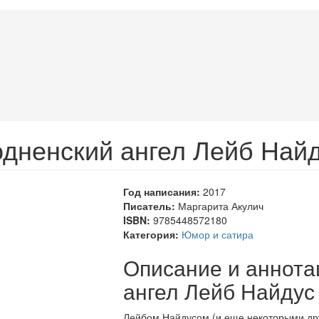
одненский ангел Лейб Най
Год написания:
2017
Писатель:
Маргарита Акулич
ISBN:
9785448572180
Категория:
Юмор и сатира
Описание и аннота
ангел Лейб Найдус
Лейбом Найдусом (и еще некоторыми др