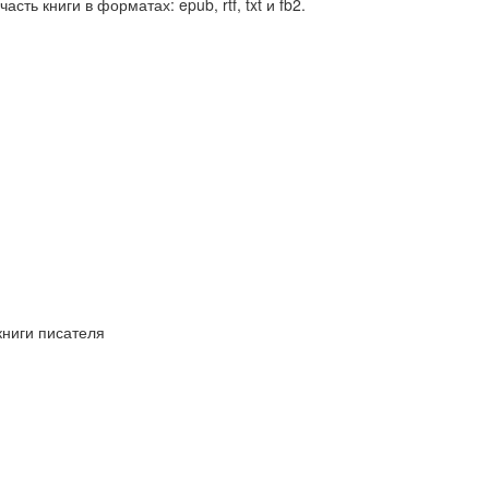
часть книги в форматах: epub, rtf, txt и fb2.
книги писателя