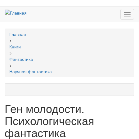
Перейти
Toggl
к
naviga
основному
содержанию
Вы
Главная
здесь
>
Книги
>
Фантастика
>
Научная фантастика
Ген молодости.
Психологическая
фантастика