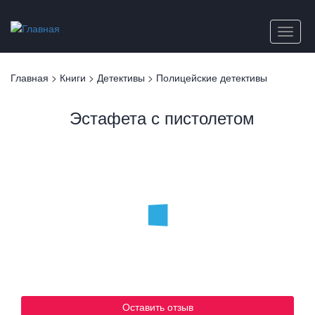
Перейти
к
Toggle
основному
naviga
содержанию
Вы
Главная
>
Книги
>
Детективы
>
Полицейские детективы
здесь
Эстафета с пистолетом
Оставить отзыв