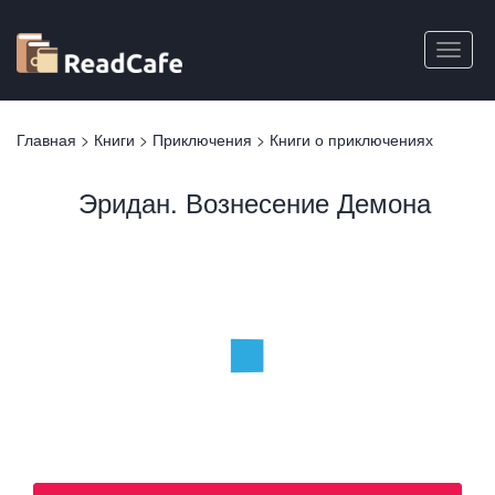
Перейти
к
Toggle
основному
naviga
содержанию
Вы
Главная
>
Книги
>
Приключения
>
Книги о приключениях
здесь
Эридан. Вознесение Демона