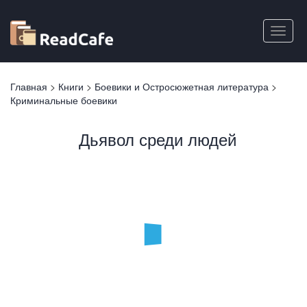
Перейти
к
Toggle
основному
naviga
содержанию
Вы
Главная
>
Книги
>
Боевики и Остросюжетная литература
>
здесь
Криминальные боевики
Дьявол среди людей