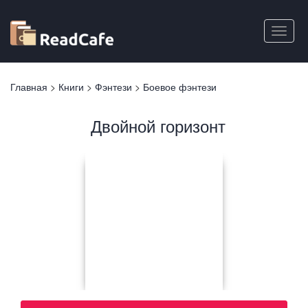
Перейти
к
Toggle
основному
naviga
содержанию
Вы
Главная
>
Книги
>
Фэнтези
>
Боевое фэнтези
здесь
Двойной горизонт