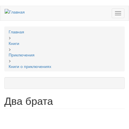
Перейти
Toggl
к
naviga
основному
содержанию
Вы
Главная
здесь
>
Книги
>
Приключения
>
Книги о приключениях
Два брата